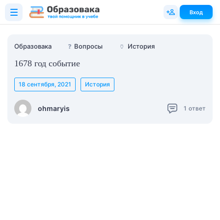
Вход
Образовака
❓
Вопросы
🏺
История
1678 год событие
18 сентября, 2021
История
ohmaryis
1
ответ