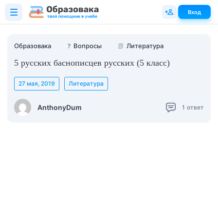
Вход
Образовака
❓
Вопросы
📗
Литература
5 русских баснописцев русских (5 класс)
27 мая, 2019
Литература
AnthonyDum
1
ответ