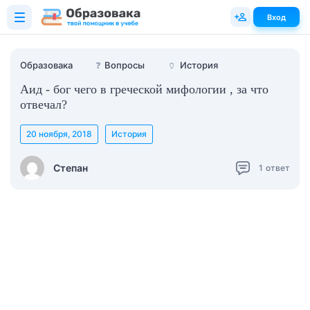
Вход
Образовака
❓
Вопросы
🏺
История
Аид - бог чего в греческой мифологии , за что
отвечал?
20 ноября, 2018
История
Степан
1
ответ