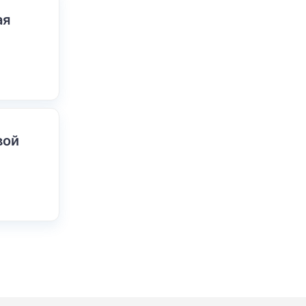
ая
вой