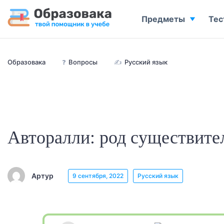
Предметы
Тес
Образовака
❓
Вопросы
✍
Русский язык
Авторалли: род существите
Артур
9 сентября, 2022
Русский язык