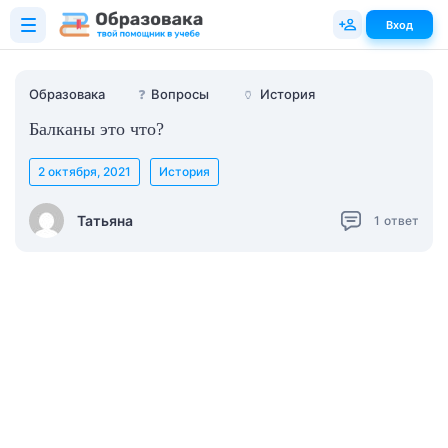
Вход
Образовака
❓
Вопросы
🏺
История
Балканы это что?
2 октября, 2021
История
Татьяна
1
ответ