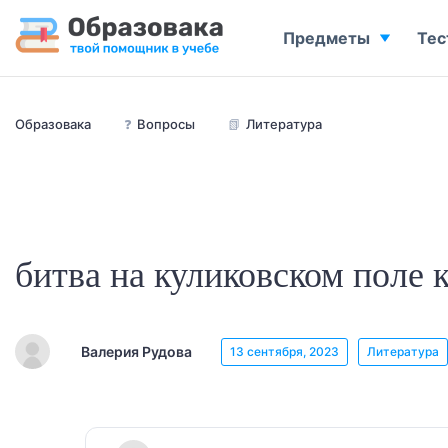
Предметы
Тес
Образовака
❓
Вопросы
📗
Литература
битва на куликовском поле к
Валерия Рудова
13 сентября, 2023
Литература