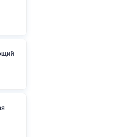
ающий
ая