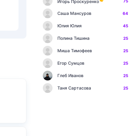
75
Игорь Проскуренко
Саша Мансуров
64
Юлия Юлия
45
Полина Тишина
25
Миша Тимофеев
25
Егор Сумцов
25
Глеб Иванов
25
Таня Сартасова
25