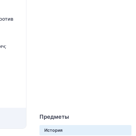
ротив
ич;
Предметы
История