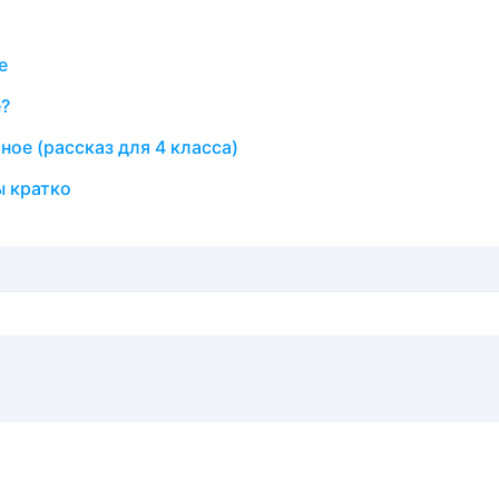
е
е?
ное (рассказ для 4 класса)
ы кратко