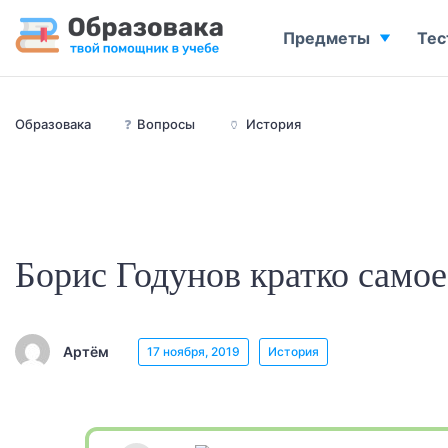
Предметы
Тес
Образовака
❓
Вопросы
🏺
История
Борис Годунов кратко самое
Артём
17 ноября, 2019
История