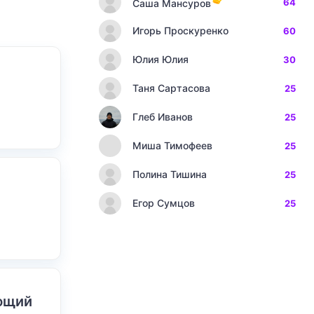
64
Саша Мансуров
Игорь Проскуренко
60
Юлия Юлия
30
Таня Сартасова
25
Глеб Иванов
25
Миша Тимофеев
25
Полина Тишина
25
Егор Сумцов
25
ающий