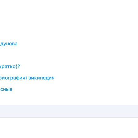
одунова
кратко)?
биография) википедия
есные