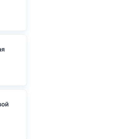
ая
вой