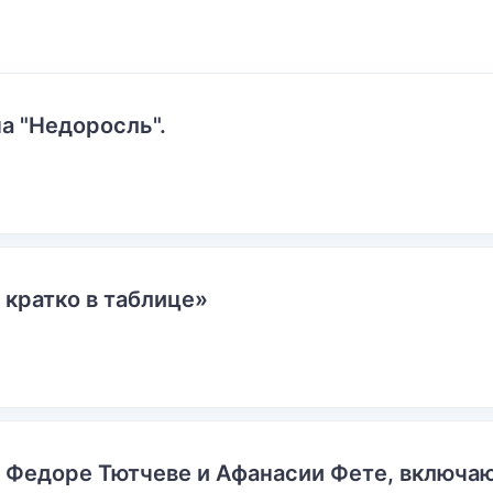
а "Недоросль".
 кратко в таблице»
о Федоре Тютчеве и Афанасии Фете, включ