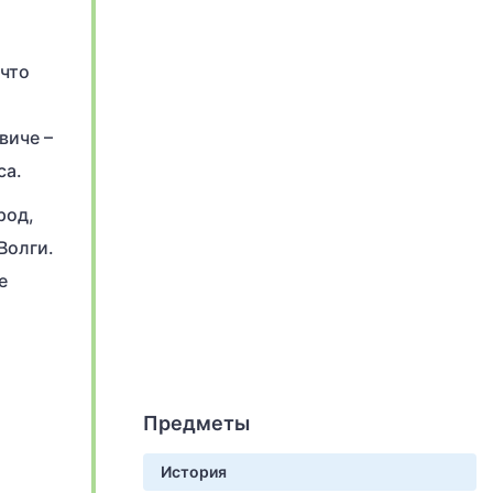
 что
виче –
са.
род,
Волги.
е
Предметы
История