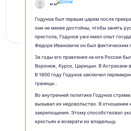
ы ы
Годунов был первым царем после прекра
они не менее достойны, чтобы занять р
престоле, Годунов уже имел опыт госуд
Федоре Ивановиче он был фактическим п
За годы его правления на юге России б
Воронеж, Курск, Царицын. В Астрахани 
В 1600 году Годунов заключил перемирие
границы .
Во внутренней политике Годунов стремил
вызывал их недовольство. В отношении 
закрепощения. Этому способствовал указ
крестьян и возврати их владельцу.