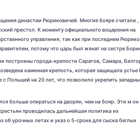
щения династии Рюриковичей. Многие бояре считали ,
усский престол. К моменту официального воцарения на
арственного управления, так как при последнем Рюрико
равителем, потому что царь был женат на сестре Бори
ыли построены города-крепости Саратов, Самара, Белго
возведена каменная крепость, которая защищала устье 
 с Польшей на 20 лет, что позволило укрепить западны
ся больше опираться на дворян, чем на бояр. Эти м он
крестьян проводилась дальнейшая политика их
 об урочных летах и указ о 5-сроке для сыска беглых