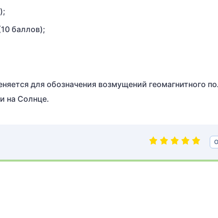
);
(10 баллов);
еняется для обозначения возмущений геомагнитного по
и на Солнце.
О