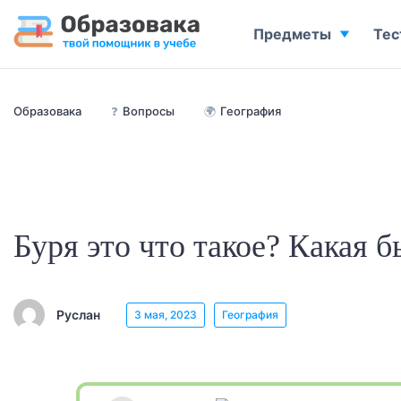
Предметы
Тес
Образовака
❓
Вопросы
🌍
География
Буря это что такое? Какая б
Руслан
3 мая, 2023
География