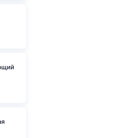
ающий
ая