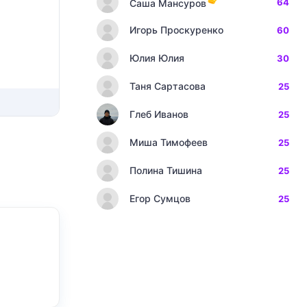
64
Саша Мансуров
Игорь Проскуренко
60
Юлия Юлия
30
Таня Сартасова
25
Глеб Иванов
25
Миша Тимофеев
25
Полина Тишина
25
Егор Сумцов
25