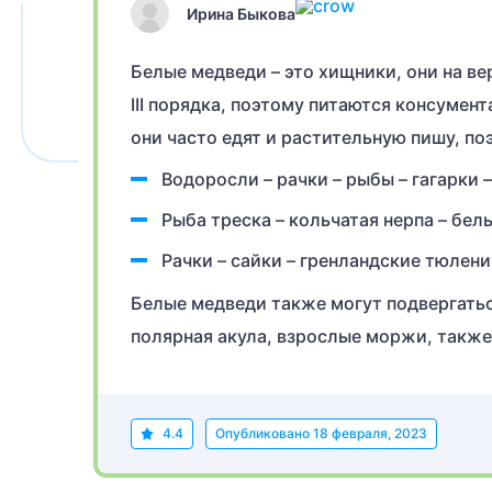
Ирина Быкова
Белые медведи – это хищники, они на в
III порядка, поэтому питаются консумент
они часто едят и растительную пишу, по
Водоросли – рачки – рыбы – гагарки 
Рыба треска – кольчатая нерпа – бел
Рачки – сайки – гренландские тюлени
Белые медведи также могут подвергаться
полярная акула, взрослые моржи, также
4.4
Опубликовано
18 февраля, 2023