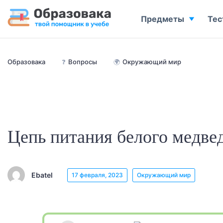
Предметы
Тес
Образовака
❓
Вопросы
🌍
Окружающий мир
Цепь питания белого медве
Ebatel
17 февраля, 2023
Окружающий мир