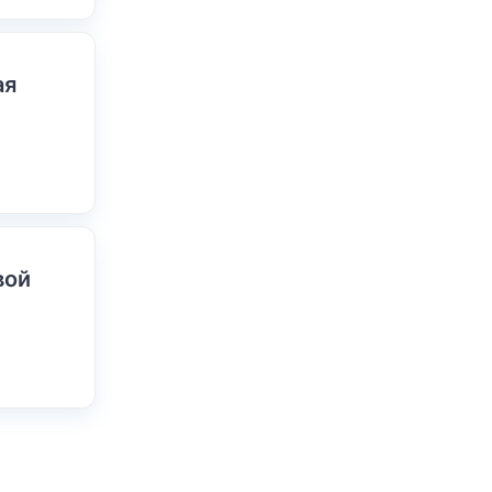
ая
вой