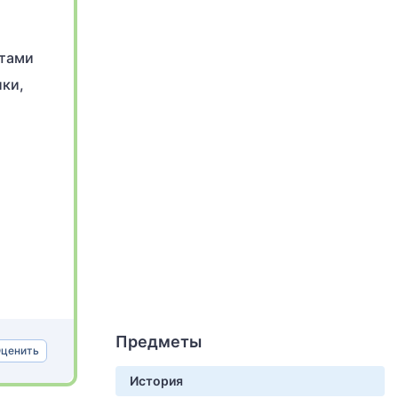
нтами
ики,
Предметы
ценить
История