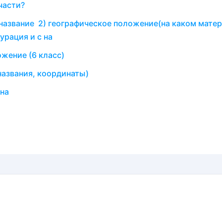
части?
 название 2) географическое положение(на каком матер
урация и с на
жение (6 класс)
названия, координаты)
ина