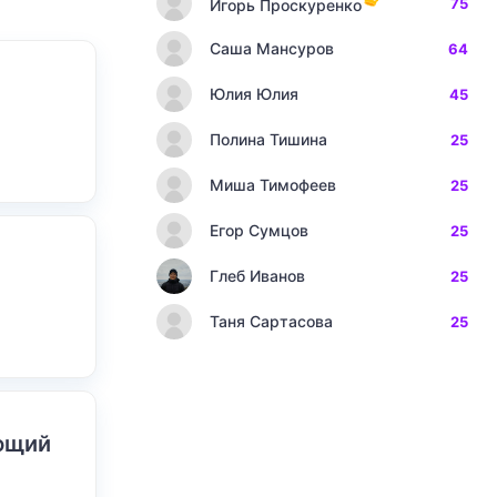
75
Игорь Проскуренко
Саша Мансуров
64
Юлия Юлия
45
Полина Тишина
25
Миша Тимофеев
25
Егор Сумцов
25
Глеб Иванов
25
Таня Сартасова
25
ающий