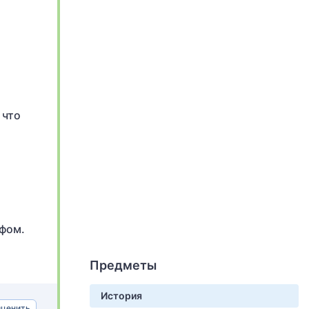
 что
фом.
Предметы
История
ценить