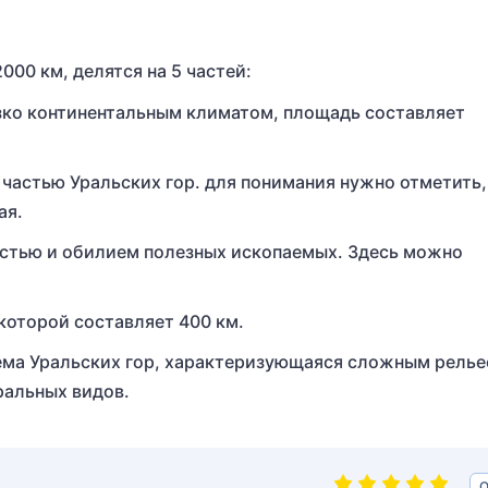
00 км, делятся на 5 частей:
зко континентальным климатом, площадь составляет
астью Уральских гор. для понимания нужно отметить,
ая.
стью и обилием полезных ископаемых. Здесь можно
 которой составляет 400 км.
ема Уральских гор, характеризующаяся сложным релье
ральных видов.
О