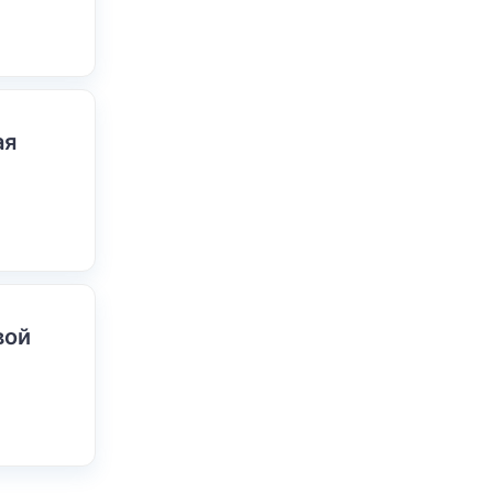
ая
вой