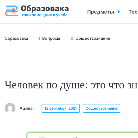
Предметы
Тес
Образовака
❓
Вопросы
⚖️
Обществознание
Человек по душе: это что з
Арина
12 сентября, 2021
Обществознание