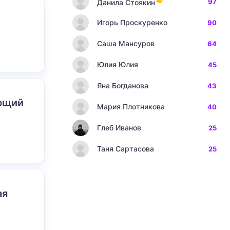
97
Данила Стоякин
Игорь Проскуренко
90
Саша Мансуров
64
Юлия Юлия
45
Яна Богданова
43
ающий
Мария Плотникова
40
Глеб Иванов
25
Таня Сартасова
25
ая