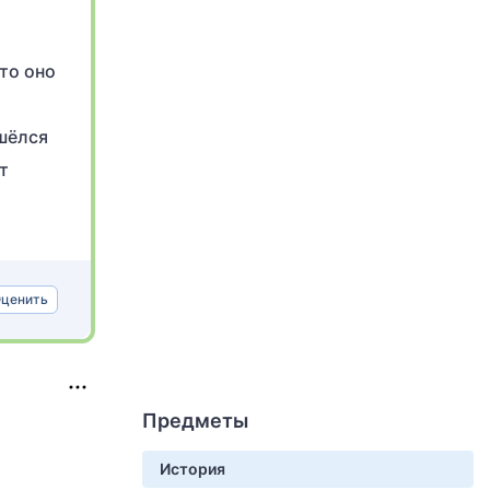
то оно
ишёлся
т
ценить
Предметы
История