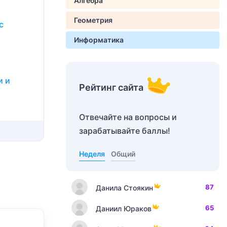
Алгебра
Геометрия
с
Информатика
и и
Рейтинг сайта
Отвечайте на вопросы и
зарабатывайте баллы!
Неделя
Общий
87
Данила Стоякин
65
Даниил Юраков