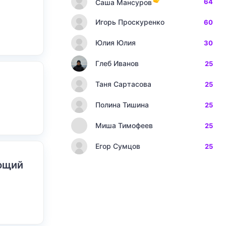
64
Саша Мансуров
Игорь Проскуренко
60
Юлия Юлия
30
Глеб Иванов
25
Таня Сартасова
25
Полина Тишина
25
Миша Тимофеев
25
Егор Сумцов
25
ающий