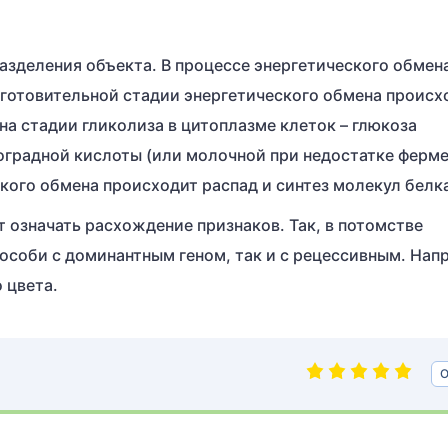
азделения объекта. В процессе энергетического обмен
дготовительной стадии энергетического обмена происх
а стадии гликолиза в цитоплазме клеток – глюкоза
градной кислоты (или молочной при недостатке ферме
кого обмена происходит распад и синтез молекул белк
 означать расхождение признаков. Так, в потомстве
 особи с доминантным геном, так и с рецессивным. Нап
 цвета.
О