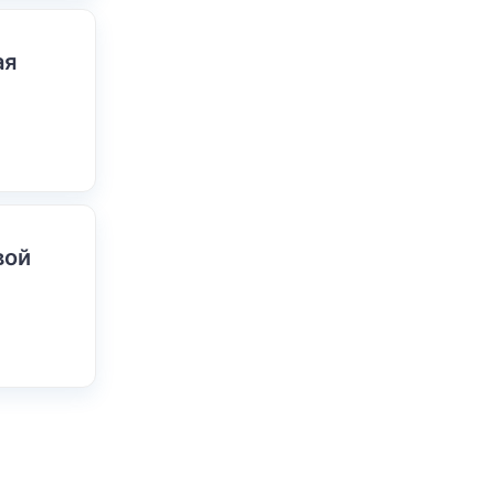
ая
вой