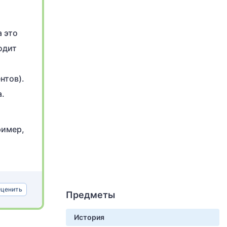
а это
одит
нтов).
а.
ример,
ценить
Предметы
История