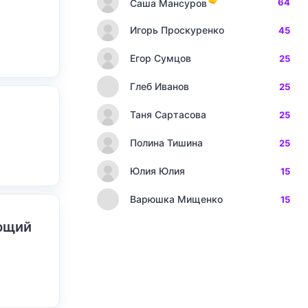
64
Саша Мансуров
Игорь Проскуренко
45
Егор Сумцов
25
Глеб Иванов
25
Таня Сартасова
25
Полина Тишина
25
Юлия Юлия
15
Варюшка Мищенко
15
ающий