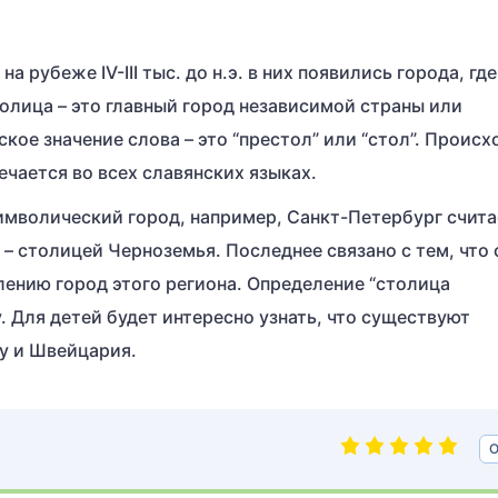
 рубеже IV-III тыс. до н.э. в них появились города, где
олица – это главный город независимой страны или
кое значение слова – это “престол” или “стол”. Происх
ечается во всех славянских языках.
символический город, например, Санкт-Петербург счит
– столицей Черноземья. Последнее связано с тем, что 
лению город этого региона. Определение “столица
 Для детей будет интересно узнать, что существуют
ру и Швейцария.
О