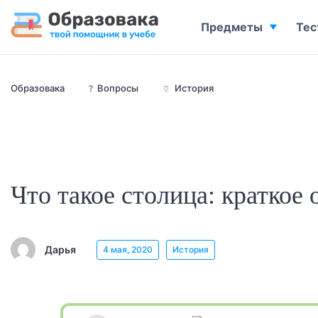
Предметы
Тес
Образовака
❓
Вопросы
🏺
История
Что такое столица: краткое
Дарья
4 мая, 2020
История