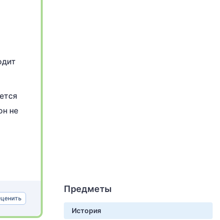
одит
ается
он не
Предметы
ценить
История