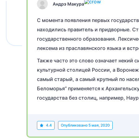
Андрэ Макура
С момента появления первых государств на
находились правитель и придворные. Ст
государственного образования. Лексичес
лексема из праславянского языка и встр
Также часто это слово означает некий 
культурной столицей России, а Воронеж 
самый старый, а самый крупный по насе
Беломорья” применяется к Архангельску.
государства без столиц, например, Нау
4.4
Опубликовано
5 мая, 2020