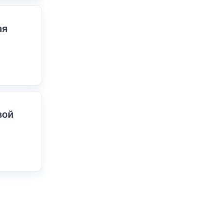
ая
вой