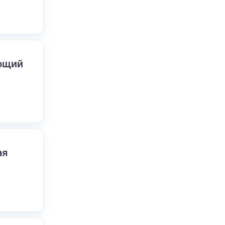
ающий
ая