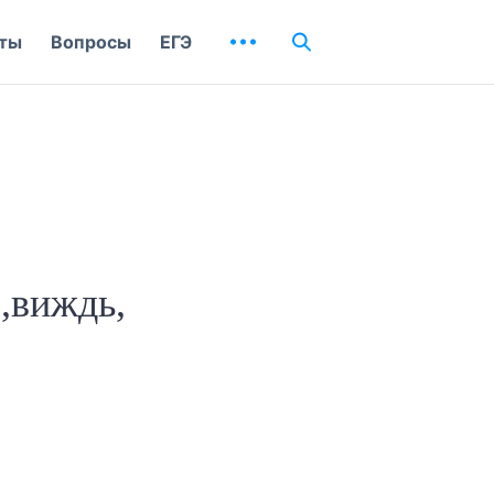
ты
Вопросы
ЕГЭ
с,виждь,