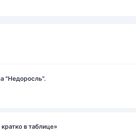
а "Недоросль".
 кратко в таблице»