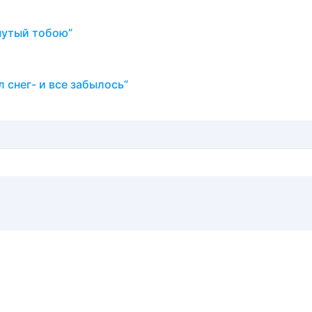
нутый тобою”
 снег- и все забылось”