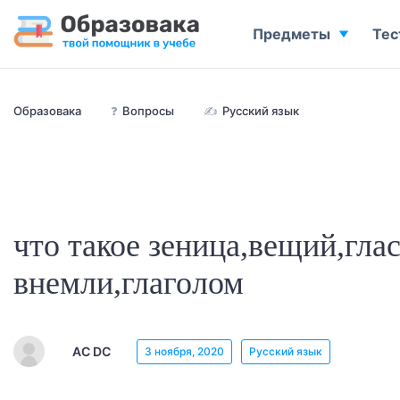
Предметы
Тес
Образовака
❓
Вопросы
✍
Русский язык
что такое зеница,вещий,гла
внемли,глаголом
AC DC
3 ноября, 2020
Русский язык