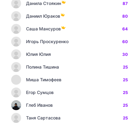
Данила Стоякин
87
Даниил Юраков
80
Саша Мансуров
64
Игорь Проскуренко
60
Юлия Юлия
30
Полина Тишина
25
Миша Тимофеев
25
Егор Сумцов
25
Глеб Иванов
25
Таня Сартасова
25