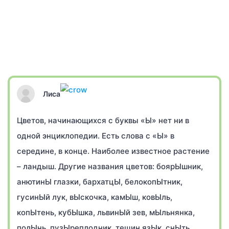
Лиса
Цветов, начинающихся с буквы «Ы» нет ни в
одной энциклопедии. Есть слова с «Ы» в
середине, в конце. Наиболее известное растение
– ландыш. Другие названия цветов: боярЫшник,
анютинЫ глазки, бархатцЫ, белокопЫтник,
гусинЫй лук, вЫскочка, камЫш, ковЫль,
копЫтень, кубЫшка, львинЫй зев, мЫльнянка,
полЫнь, пузЫреплодник, тещин язЫк, снЫть,