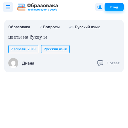
Вход
Образовака
❓
Вопросы
✍
Русский язык
цветы на букву ы
7 апреля, 2019
Русский язык
Диана
1
ответ