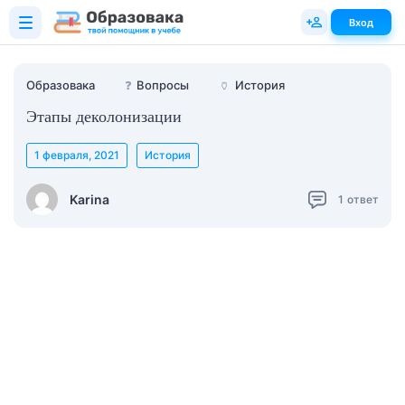
Вход
Образовака
❓
Вопросы
🏺
История
Этапы деколонизации
1 февраля, 2021
История
Karina
1
ответ