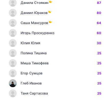
Данила Стоякин
87
Даниил Юраков
80
Саша Мансуров
64
Игорь Проскуренко
60
Юлия Юлия
30
Полина Тишина
25
Миша Тимофеев
25
Егор Сумцов
25
Глеб Иванов
25
Таня Сартасова
25