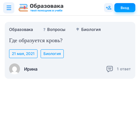
Вход
Образовака
❓
Вопросы
🌳
Биология
Где образуется кровь?
21 мая, 2021
Биология
Ирина
1
ответ