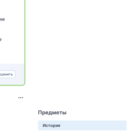
ом
т
ценить
Предметы
История