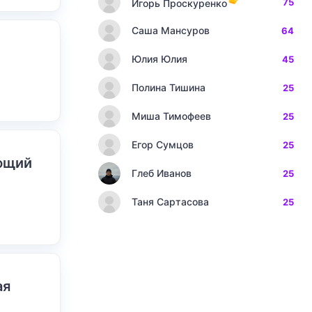
75
Игорь Проскуренко
Саша Мансуров
64
Юлия Юлия
45
Полина Тишина
25
Миша Тимофеев
25
Егор Сумцов
25
ающий
Глеб Иванов
25
Таня Сартасова
25
ая