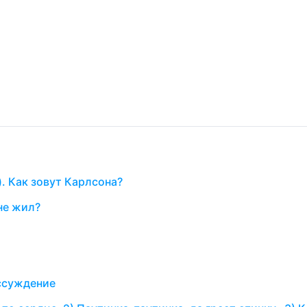
. Как зовут Карлсона?
не жил?
ассуждение