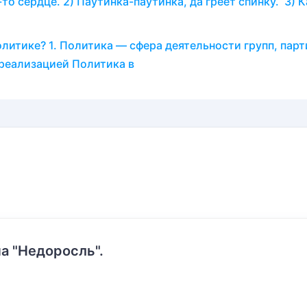
-то сердце. 2) Паутинка-паутинка, да греет спинку. 3) 
литике? 1. Политика — сфера деятельности групп, парт
 реализацией Политика в
а "Недоросль".