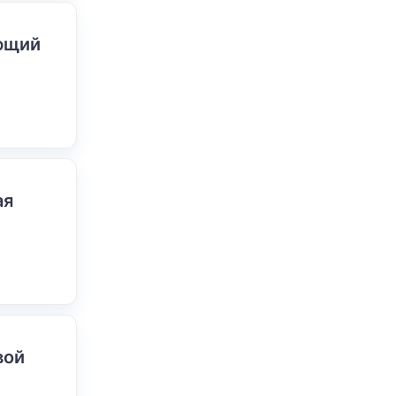
ающий
ая
вой