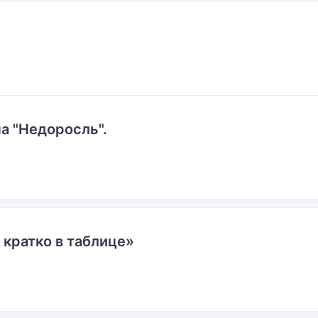
а "Недоросль".
 кратко в таблице»