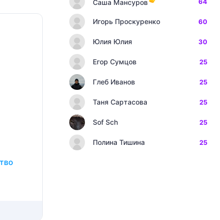
64
Саша Мансуров
Игорь Проскуренко
60
Юлия Юлия
30
Егор Сумцов
25
Глеб Иванов
25
Таня Сартасова
25
Sof Sch
25
Полина Тишина
25
ство