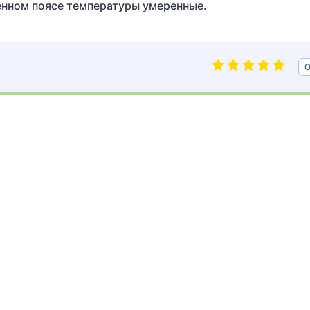
енном поясе температуры умеренные.
О