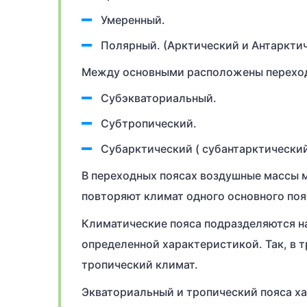
Умеренный.
Полярный. (Арктический и Антарктич
Между основными расположены переходн
Субэкваториальный.
Субтропический.
Субарктический ( субантарктический
В переходных поясах воздушные массы м
повторяют климат одного основного пояс
Климатические пояса подразделяются на
определенной характеристикой. Так, в 
тропический климат.
Экваториальный и тропический пояса х