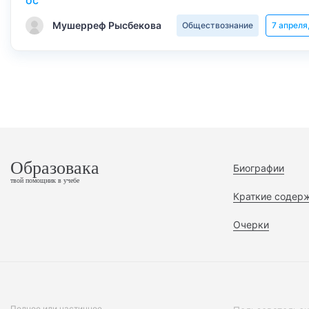
Мушерреф Рысбекова
Обществознание
7 апреля
Образовака
Биографии
твой помощник в учебе
Краткие содер
Очерки
Полное или частичное