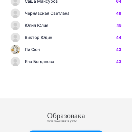
Саша Мансуров
64
Чернявская Светлана
48
Юлия Юлия
45
Виктор Юдин
44
Пи Сюн
43
Яна Богданова
43
Образовака
твой помощник в учебе