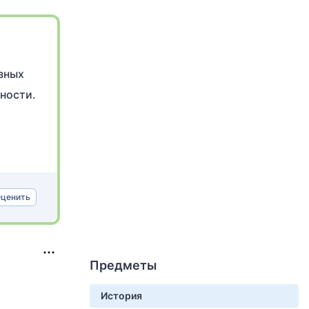
зных
ности.
ценить
Предметы
История