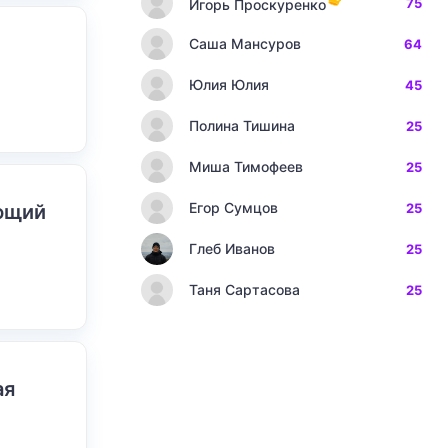
75
Игорь Проскуренко
Саша Мансуров
64
Юлия Юлия
45
Полина Тишина
25
Миша Тимофеев
25
Егор Сумцов
ающий
25
Глеб Иванов
25
Таня Сартасова
25
ая