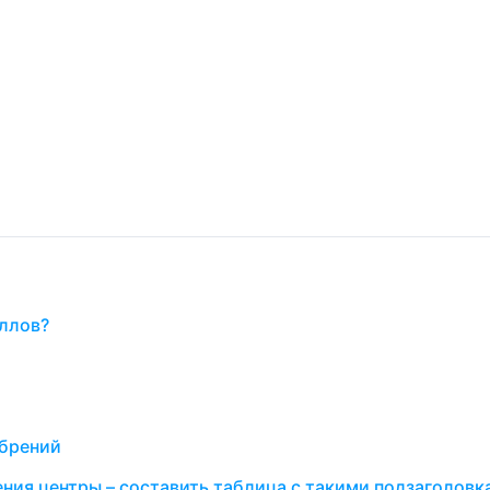
ллов?
брений
ния центры – составить таблица с такими подзаголовк