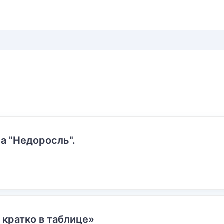
а "Недоросль".
 кратко в таблице»