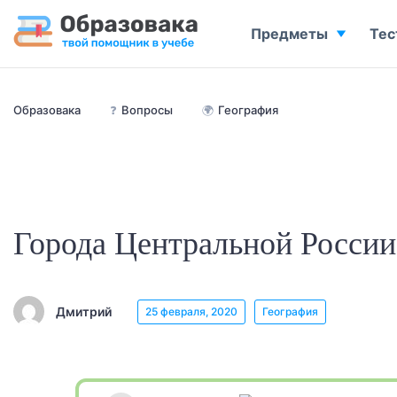
Предметы
Тес
Образовака
❓
Вопросы
🌍
География
Города Центральной России
Дмитрий
25 февраля, 2020
География