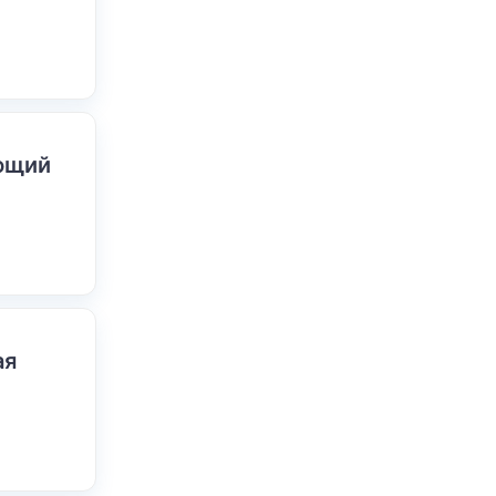
ающий
ая