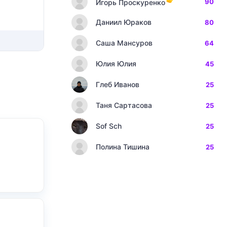
90
Игорь Проскуренко
Даниил Юраков
80
Саша Мансуров
64
Юлия Юлия
45
Глеб Иванов
25
Таня Сартасова
25
Sof Sch
25
Полина Тишина
25