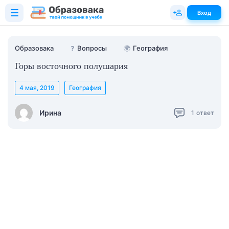
Вход
Образовака
❓
Вопросы
🌍
География
Горы восточного полушария
4 мая, 2019
География
Ирина
1
ответ