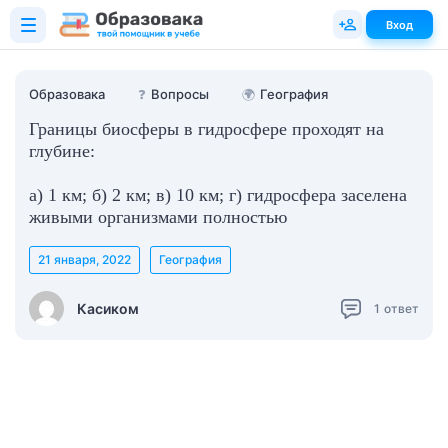
Вход
Образовака
❓
Вопросы
🌍
География
Границы биосферы в гидросфере проходят на
глубине:
а) 1 км; б) 2 км; в) 10 км; г) гидросфера заселена
живыми организмами полностью
21 января, 2022
География
Касиком
1
ответ