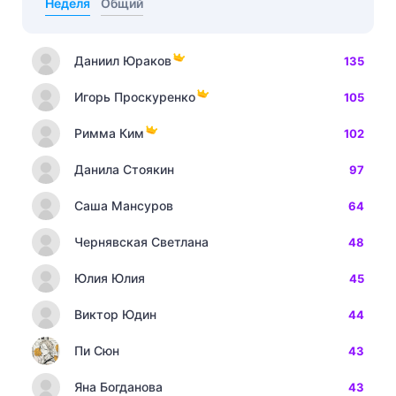
Неделя
Общий
Даниил Юраков
135
Игорь Проскуренко
105
Римма Ким
102
Данила Стоякин
97
Саша Мансуров
64
Чернявская Светлана
48
Юлия Юлия
45
Виктор Юдин
44
Пи Сюн
43
Яна Богданова
43