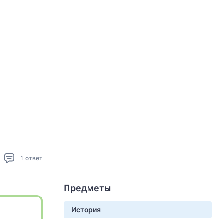
1
ответ
Предметы
История