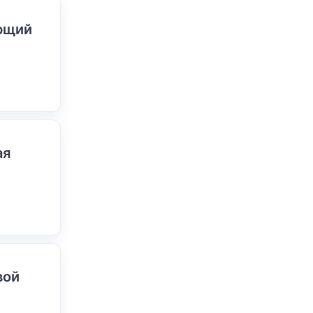
ающий
ая
вой