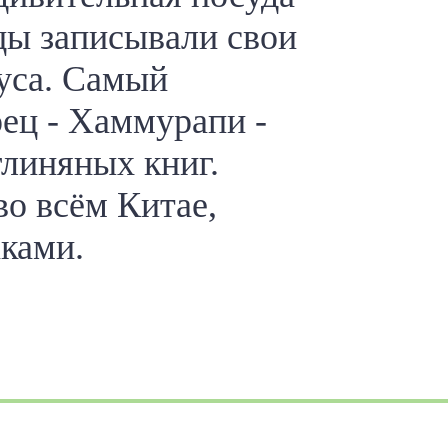
цы записывали свои
руса. Самый
ец - Хаммурапи -
глиняных книг.
во всём Китае,
ками.