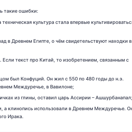
ть такие ошибки:
а техническая культура стала впервые культивироватьс
ад в Древнем Египте, о чём свидетельствуют находки в
. Если текст про Китай, то изобретением, связанным с
м был Конфуций. Он жил с 550 по 480 годы до н.э.
евнем Междуречье, в Вавилоне;
личках из глины, оставил царь Ассирии – Ашшурбанапал
и, а клинопись использовали в Древнем Междуречье. О
ого Ирака.