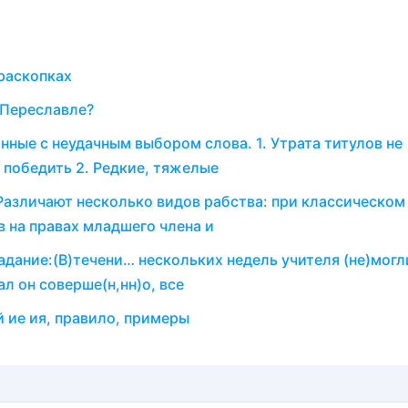
раскопках
 Переславле?
нные с неудачным выбором слова. 1. Утрата титулов не
 победить 2. Редкие, тяжелые
азличают несколько видов рабства: при классическом
в на правах младшего члена и
адание:(В)течени… нескольких недель учителя (не)могл
ал он соверше(н,нн)о, все
 ие ия, правило, примеры