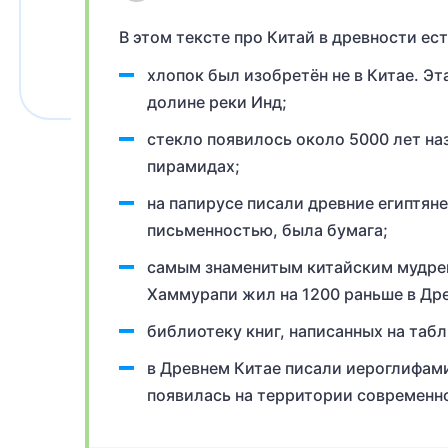
В этом тексте про Китай в древности ес
хлопок был изобретён не в Китае. Эт
долине реки Инд;
стекло появилось около 5000 лет наз
пирамидах;
на папирусе писали древние египтяне
письменностью, была бумага;
самым знаменитым китайским мудрецо
Хаммурапи жил на 1200 раньше в Др
библиотеку книг, написанных на таб
в Древнем Китае писали иероглифам
появилась на территории современн