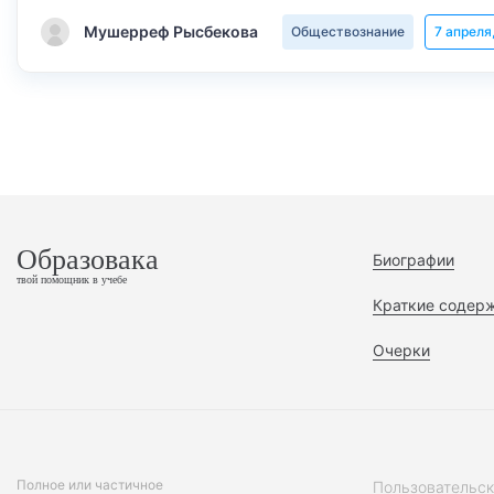
Мушерреф Рысбекова
Обществознание
7 апреля
Образовака
Биографии
твой помощник в учебе
Краткие содер
Очерки
Полное или частичное
Пользовательск