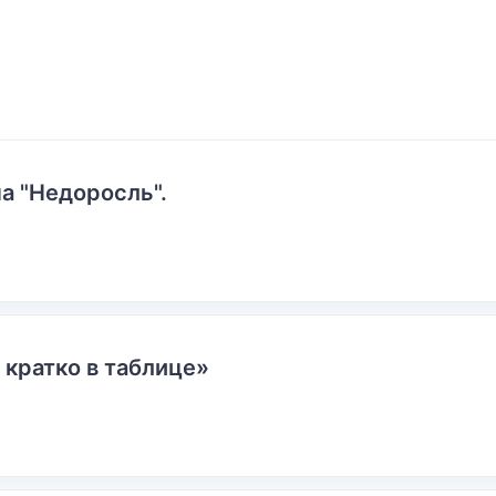
а "Недоросль".
 кратко в таблице»