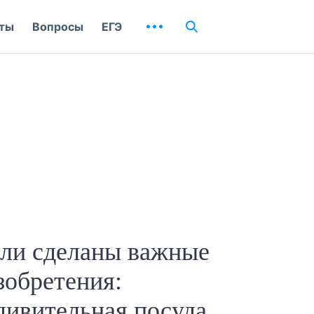
ты
Вопросы
ЕГЭ
ыли сделаны важные
зобретения:
дивительная посуда