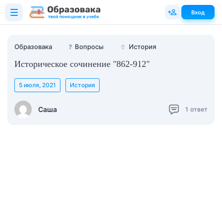
Вход
Образовака
❓
Вопросы
🏺
История
Историческое сочинение "862-912"
5 июля, 2021
История
Саша
1
ответ