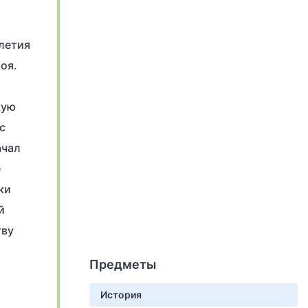
илетия
оя.
кую
с
ачал
е
ки
й
тву
Предметы
История