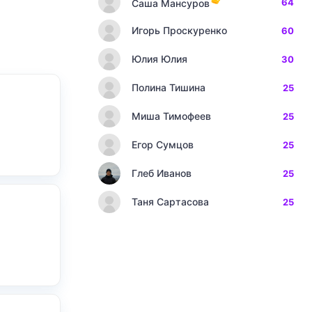
64
Саша Мансуров
Игорь Проскуренко
60
Юлия Юлия
30
Полина Тишина
25
Миша Тимофеев
25
Егор Сумцов
25
Глеб Иванов
25
Таня Сартасова
25