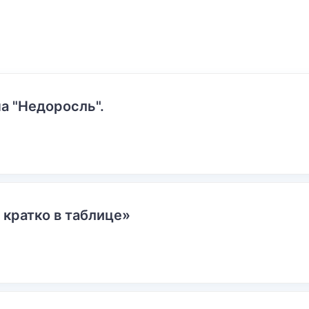
а "Недоросль".
 кратко в таблице»