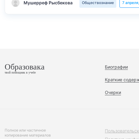
Мушерреф Рысбекова
Обществознание
7 апреля
Образовака
Биографии
твой помощник в учебе
Краткие содер
Очерки
Полное или частичное
Пользовательск
копирование материалов