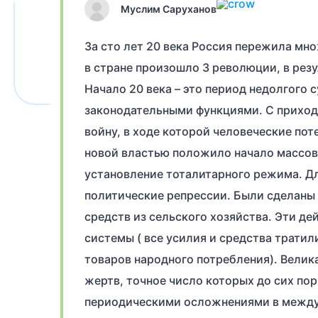
Муслим Саруханов
За сто лет 20 века Россия пережила мн
в стране произошло 3 революции, в рез
Начало 20 века – это период недолгого
законодательными функциями. С прихо
войну, в ходе которой человеческие пот
новой властью положило начало массово
установление тоталитарного режима. Д
политические репрессии. Были сделаны
средств из сельского хозяйства. Эти д
системы ( все усилия и средства трати
товаров народного потребления). Велик
жертв, точное число которых до сих по
периодическими осложнениями в между