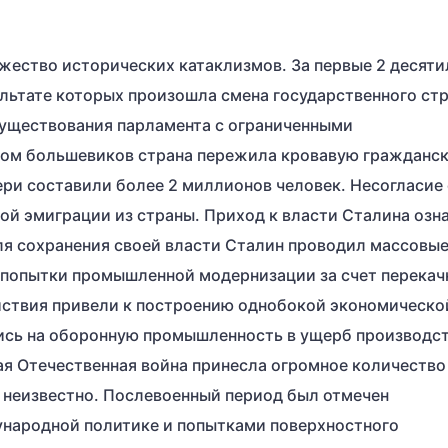
ожество исторических катаклизмов. За первые 2 десят
ультате которых произошла смена государственного стр
 существования парламента с ограниченными
дом большевиков страна пережила кровавую гражданс
ери составили более 2 миллионов человек. Несогласие 
й эмиграции из страны. Приход к власти Сталина озн
ля сохранения своей власти Сталин проводил массовы
 попытки промышленной модернизации за счет перекач
ействия привели к построению однобокой экономическо
лись на оборонную промышленность в ущерб производс
ая Отечественная война принесла огромное количество
р неизвестно. Послевоенный период был отмечен
народной политике и попытками поверхностного