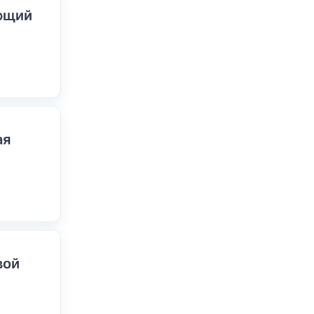
ающий
ая
вой