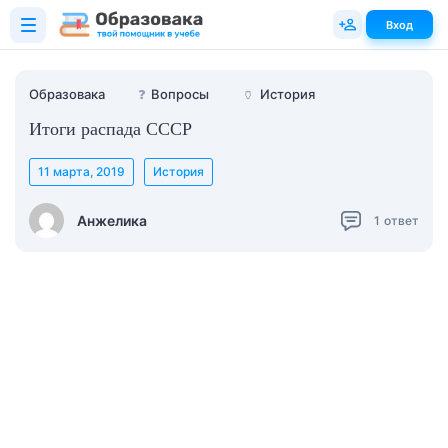
Вход
Образовака
❓
Вопросы
🏺
История
Итоги распада СССР
11 марта, 2019
История
Анжелика
1
ответ