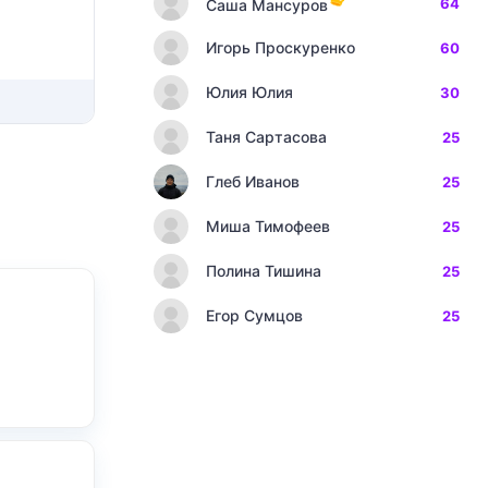
64
Саша Мансуров
Игорь Проскуренко
60
Юлия Юлия
30
Таня Сартасова
25
Глеб Иванов
25
Миша Тимофеев
25
Полина Тишина
25
Егор Сумцов
25