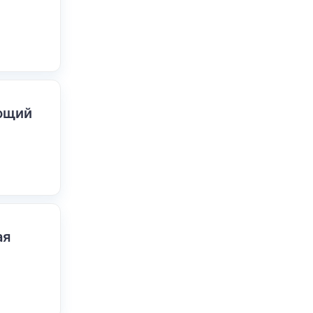
ающий
ая