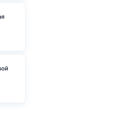
ая
вой