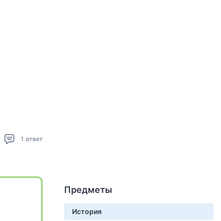
1
ответ
Предметы
История