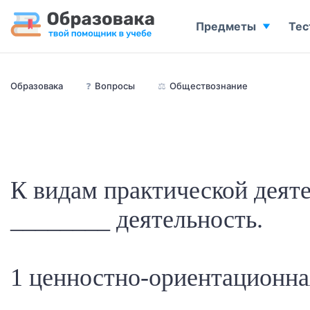
Предметы
Тес
Образовака
❓
Вопросы
⚖️
Обществознание
К видам практической деят
________ деятельность.
1 ценностно-ориентационна