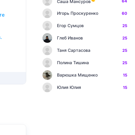
64
Саша Мансуров
Игорь Проскуренко
60
те
Егор Сумцов
25
.
Глеб Иванов
25
Таня Сартасова
25
Полина Тишина
25
Варюшка Мищенко
15
Юлия Юлия
15