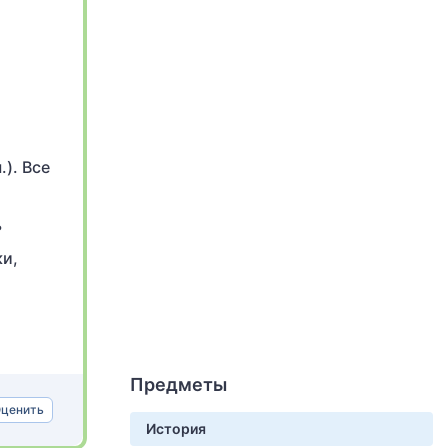
). Все
°
ки,
Предметы
ценить
История