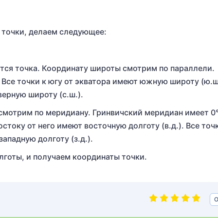
 точки, делаем следующее:
тся точка. Координату широты смотрим по параллели.
Все точки к югу от экватора имеют южную широту (ю.ш.
верную широту (с.ш.).
смотрим по меридиану. Гринвичский меридиан имеет 0
стоку от него имеют восточную долготу (в.д.). Все точ
ападную долготу (з.д.).
готы, и получаем координаты точки.
О