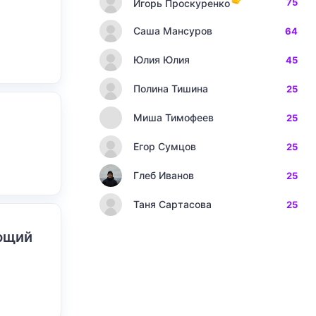
75
Игорь Проскуренко
Саша Мансуров
64
Юлия Юлия
45
Полина Тишина
25
Миша Тимофеев
25
Егор Сумцов
25
Глеб Иванов
25
Таня Сартасова
25
ающий