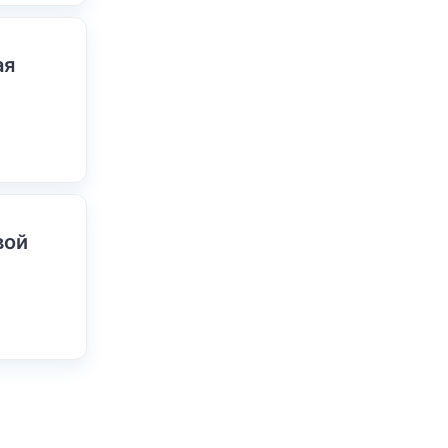
ая
вой