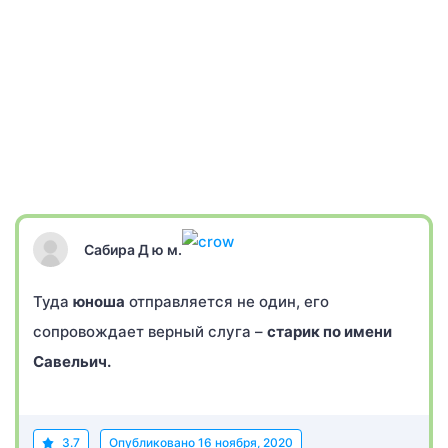
Сабира Д ю м.
Туда
юноша
отправляется не один, его
сопровождает верный слуга –
старик по имени
Савельич.
3.7
Опубликовано
16 ноября, 2020