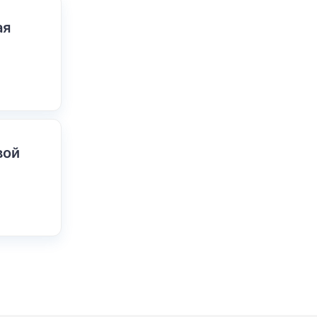
ая
вой