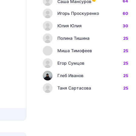
64
Саша Мансуров
Игорь Проскуренко
60
Юлия Юлия
30
Полина Тишина
25
Миша Тимофеев
25
Егор Сумцов
25
Глеб Иванов
25
Таня Сартасова
25