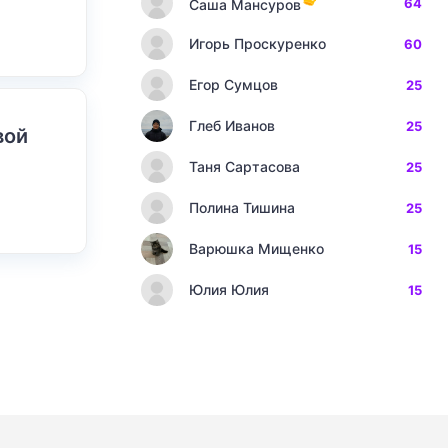
64
Саша Мансуров
Игорь Проскуренко
60
Егор Сумцов
25
Глеб Иванов
25
вой
Таня Сартасова
25
Полина Тишина
25
Варюшка Мищенко
15
Юлия Юлия
15