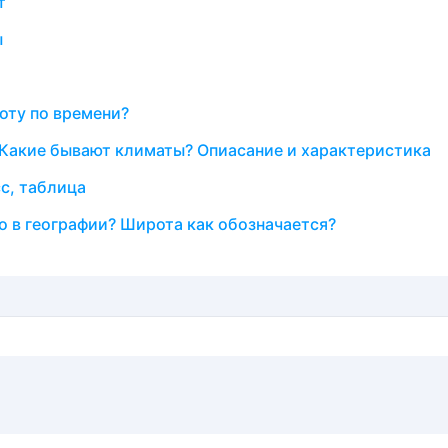
т
ы
оту по времени?
 Какие бывают климаты? Опиасание и характеристика
с, таблица
то в географии? Широта как обозначается?