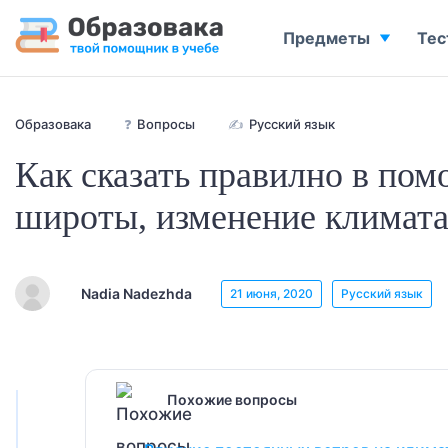
Предметы
Тес
Образовака
❓
Вопросы
✍
Русский язык
Как сказать правилно в по
широты, изменение климата
Nadia Nadezhda
21 июня, 2020
Русский язык
Похожие вопросы