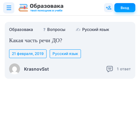
Вход
Образовака
❓
Вопросы
✍
Русский язык
Какая часть речи ДО?
21 февраля, 2019
Русский язык
KrasnovSst
1
ответ