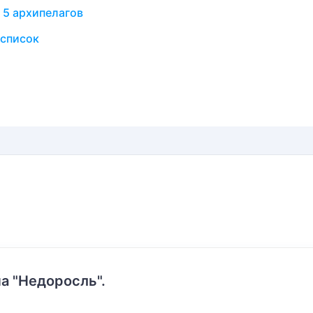
 5 архипелагов
 список
а "Недоросль".