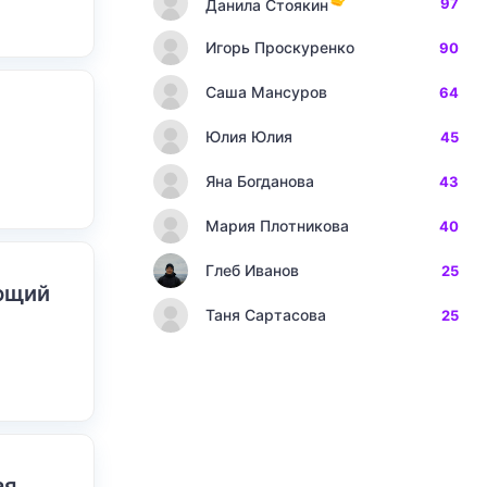
97
Данила Стоякин
Игорь Проскуренко
90
Саша Мансуров
64
Юлия Юлия
45
Яна Богданова
43
Мария Плотникова
40
Глеб Иванов
25
ающий
Таня Сартасова
25
ая