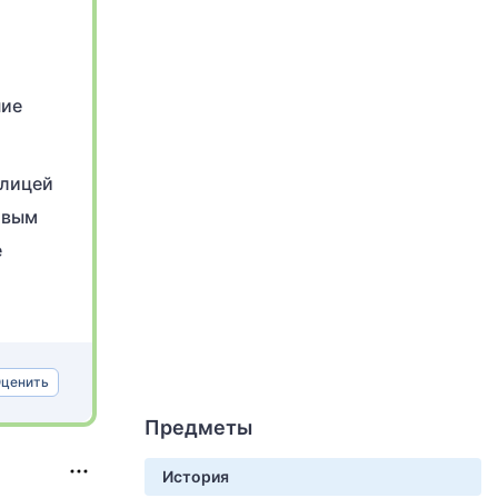
ние
олицей
овым
е
ценить
Предметы
История