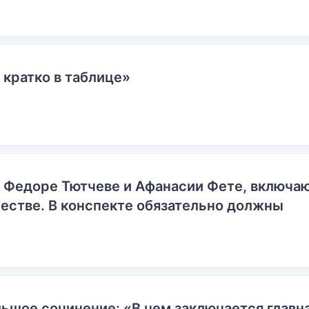
 кратко в таблице»
о Федоре Тютчеве и Афанасии Фете, включ
естве. В конспекте обязательно должны
ьшое сочинение: «В чем заключается главн