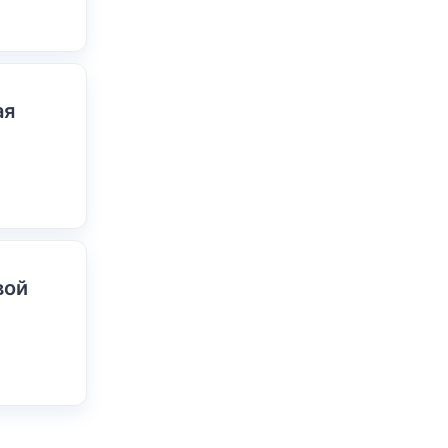
ая
вой