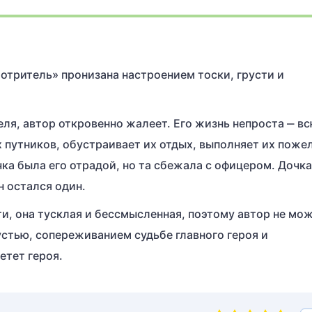
отритель» пронизана настроением тоски, грусти и
ля, автор откровенно жалеет. Его жизнь непроста ‒ в
х путников, обустраивает их отдых, выполняет их поже
чка была его отрадой, но та сбежала с офицером. Дочка
н остался один.
ти, она тусклая и бессмысленная, поэтому автор не мож
устью, сопереживанием судьбе главного героя и
етет героя.