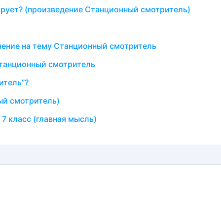
ирует? (произведение Станционный смотритель)
нение на тему Станционный смотритель
танционный смотритель
итель”?
ый смотритель)
7 класс (главная мысль)