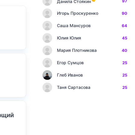
97
Данила Стоякин
Игорь Проскуренко
90
Саша Мансуров
64
Юлия Юлия
45
Мария Плотникова
40
Егор Сумцов
25
Глеб Иванов
25
Таня Сартасова
25
ающий