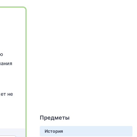
сю
лания
ет не
Предметы
История