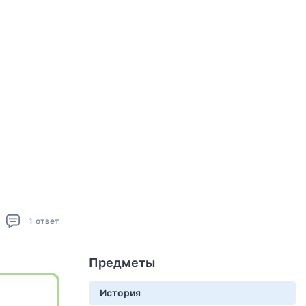
1
ответ
Предметы
История