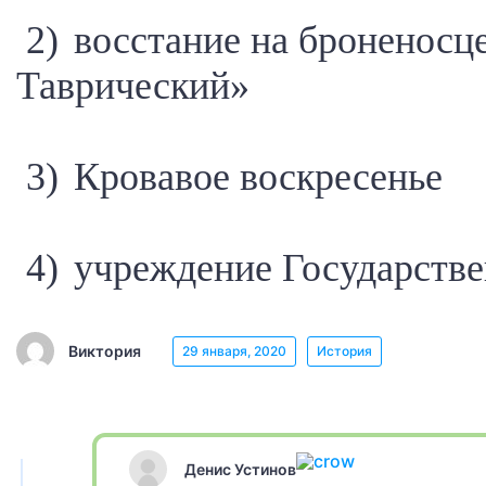
2) восстание на броненосц
Таврический»
3) Кровавое воскресенье
4) учреждение Государств
Виктория
29 января, 2020
История
Денис Устинов