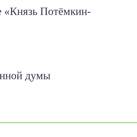
е «Князь Потёмкин-
енной думы