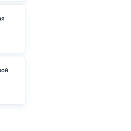
ая
вой