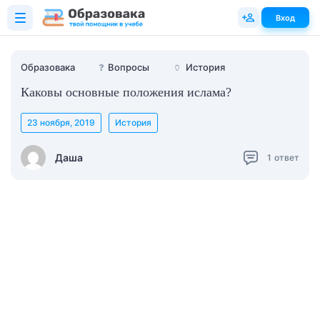
Вход
Образовака
❓
Вопросы
🏺
История
Каковы основные положения ислама?
23 ноября, 2019
История
Даша
1
ответ