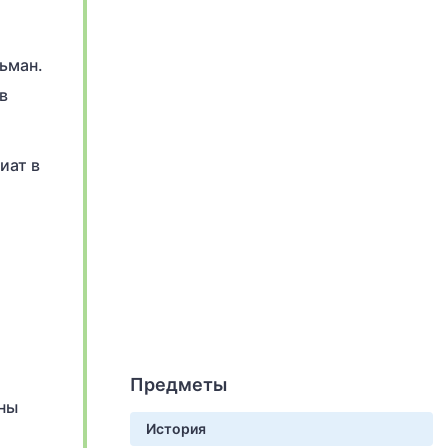
ьман.
в
иат в
Предметы
аны
История