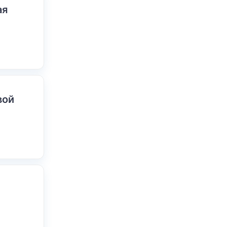
ая
вой