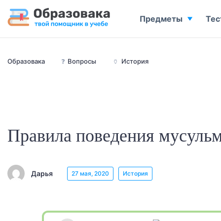
Предметы
Тес
Образовака
❓
Вопросы
🏺
История
Правила поведения мусуль
Дарья
27 мая, 2020
История