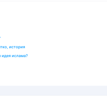
?
атко, история
 идея ислама?