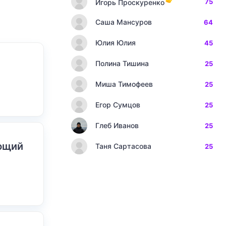
75
Игорь Проскуренко
Саша Мансуров
64
Юлия Юлия
45
Полина Тишина
25
Миша Тимофеев
25
Егор Сумцов
25
Глеб Иванов
25
ающий
Таня Сартасова
25