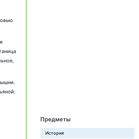
бовью
я
утаница
льное,
рышни.
ьяной:
Предметы
История