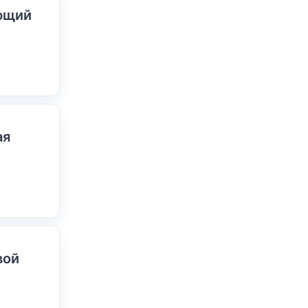
ающий
ая
вой