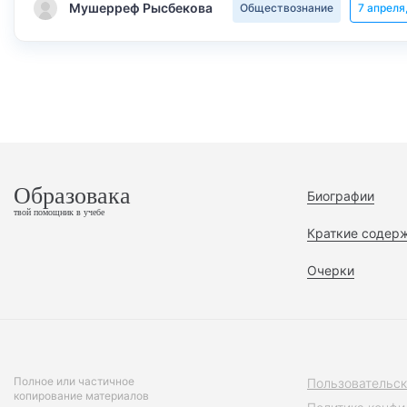
Мушерреф Рысбекова
Обществознание
7 апреля
Образовака
Биографии
твой помощник в учебе
Краткие содер
Очерки
Полное или частичное
Пользовательск
копирование материалов