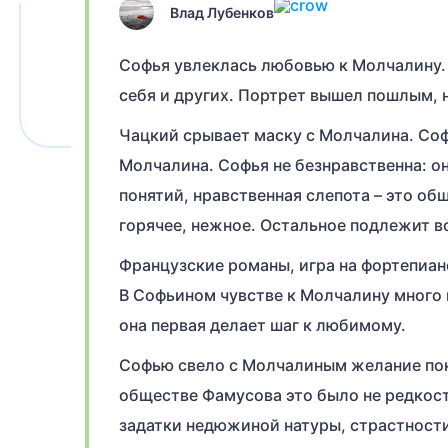
Влад Лубенков
Софья увлеклась любовью к Молчалину. 
себя и других. Портрет вышел пошлым, н
Чацкий срывает маску с Молчалина. Соф
Молчалина. Софья не безнравственна: он
понятий, нравственная слепота – это общ
горячее, нежное. Остальное подлежит в
Французские романы, игра на фортепиан
В Софьином чувстве к Молчалину много 
она первая делает шаг к любимому.
Софью свело с Молчалиным желание пок
обществе Фамусова это было не редкост
задатки недюжиной натуры, страстности,