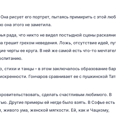
Она рисует его портрет, пытаясь примирить с этой лю
о она этого не заметила.
ья рада, что никто не видел постыдной сцены раскаяни
а грешит грехом неведения. Ложь, отсутствие идей, п
ие черты ее круга. В ней же самой есть что-то мечтате
оспитанию.
о, стихи и танцы – в этом заключалось образование ба
искренности. Гончаров сравнивает ее с пушкинской Тат
ровительствовать, сделать счастливым любимого. В
ью. Другие примеры ей негде было взять. В Софье есть
 живого ума, женской мягкости. Ей, как и Чацкому,