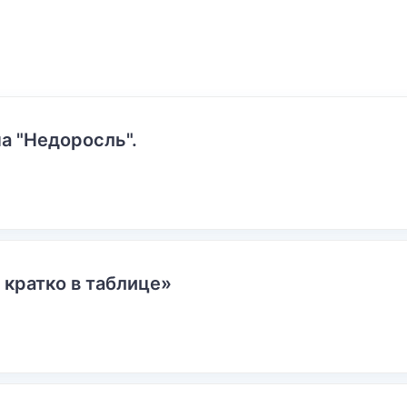
а "Недоросль".
 кратко в таблице»