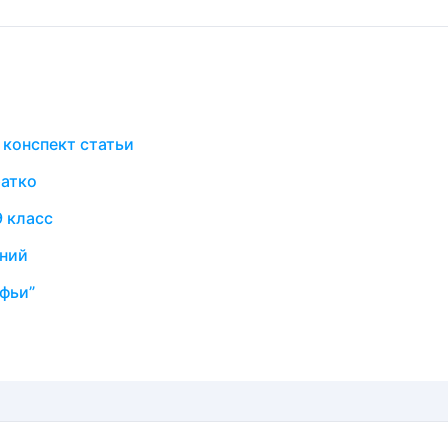
 конспект статьи
ратко
9 класс
аний
фьи”