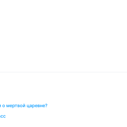
и о мертвой царевне?
асс