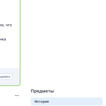
и, что
чка
ценить
Предметы
История