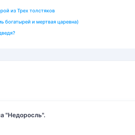
ерой из Трех толстяков
мь богатырей и мертвая царевна)
дведя?
а "Недоросль".