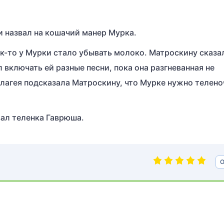
и назвал на кошачий манер Мурка.
к-то у Мурки стало убывать молоко. Матроскину сказал
 включать ей разные песни, пока она разгневанная не
елагея подсказала Матроскину, что Мурке нужно телено
вал теленка Гаврюша.
О