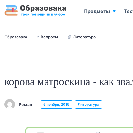
Предметы
Тес
Образовака
❓
Вопросы
📗
Литература
корова матроскина - как зва
Роман
6 ноября, 2019
Литература