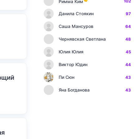
102
Римма Ким
Данила Стоякин
97
Саша Мансуров
64
Чернявская Светлана
48
Юлия Юлия
45
Виктор Юдин
44
ающий
Пи Сюн
43
Яна Богданова
43
ая