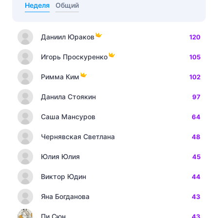
Неделя
Общий
Даниил Юраков
120
Игорь Проскуренко
105
Римма Ким
102
Данила Стоякин
97
Саша Мансуров
64
Чернявская Светлана
48
Юлия Юлия
45
Виктор Юдин
44
Яна Богданова
43
Пи Сюн
43