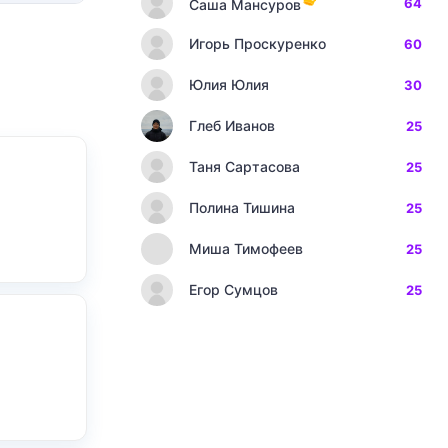
64
Саша Мансуров
Игорь Проскуренко
60
Юлия Юлия
30
Глеб Иванов
25
Таня Сартасова
25
Полина Тишина
25
Миша Тимофеев
25
Егор Сумцов
25