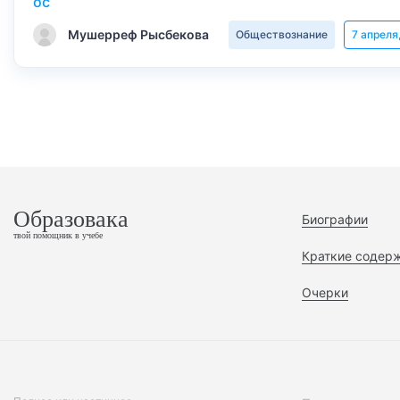
Мушерреф Рысбекова
Обществознание
7 апреля
Образовака
Биографии
твой помощник в учебе
Краткие содер
Очерки