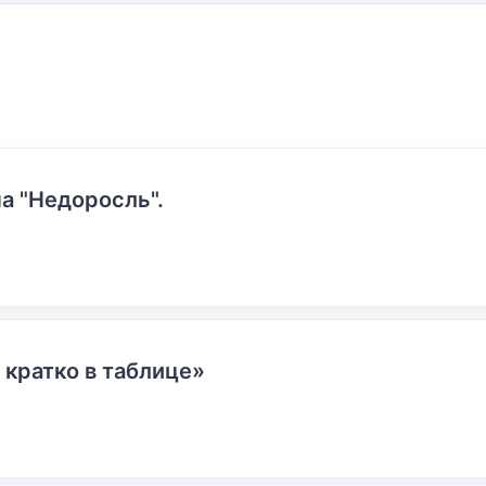
а "Недоросль".
 кратко в таблице»