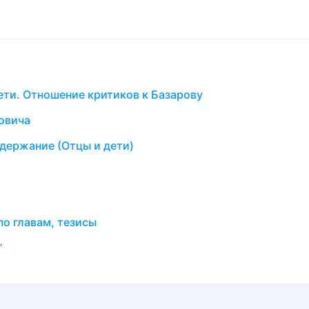
ети. Отношение критиков к Базарову
новича
одержание (Отцы и дети)
по главам, тезисы
”