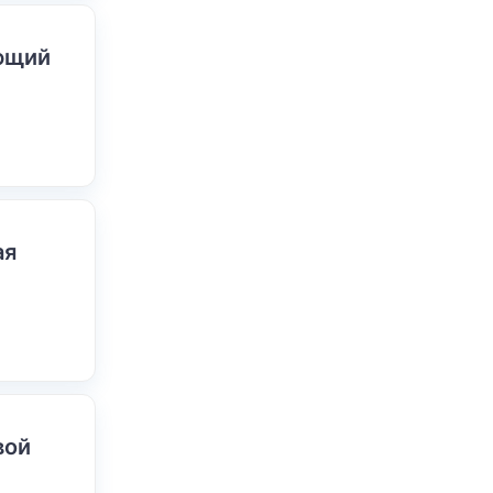
ающий
ая
вой