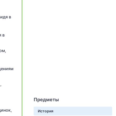
Видя в
я в
ом,
щениям
,
Предметы
динок,
История