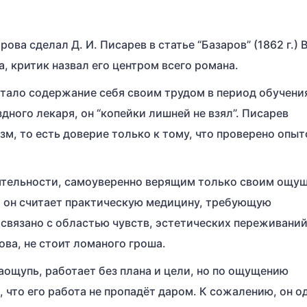
ва сделал Д. И. Писарев в статье “Базаров” (1862 г.) 
а, критик назвал его центром всего романа.
тало содержание себя своим трудом в период обучени
здного лекаря, он “копейки лишней не взял”. Писарев
зм, то есть доверие только к тому, что проверено опыт
еятельности, самоуверенно верящим только своим ощу
 он считает практическую медицину, требующую
 связано с областью чувств, эстетических переживаний
ва, не стоит ломаного гроша.
наощупь, работает без плана и цели, но по ощущению
 что его работа не пропадёт даром. К сожалению, он о