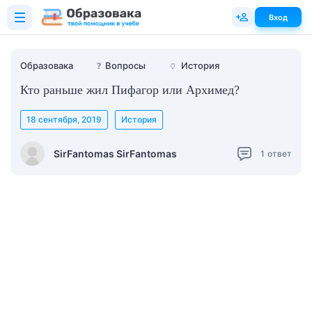
Вход
Образовака
❓
Вопросы
🏺
История
Кто раньше жил Пифагор или Архимед?
18 сентября, 2019
История
SirFantomas SirFantomas
1
ответ