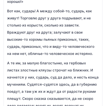
хорошо!»
Вот как, сударь! А между собой-то, сударь, как
живут! Торговлю друг у друга подрывают, и не
столько из корысти, сколько из зависти.
Враждуют друг на друга; залучают в свои
высокие-то хоромы пьяных приказных, таких,
сударь, приказных, что и виду-то человеческого
на нем нет, обличье-то человеческое истеряно.
А те им, за малую благостыню, на гербовых
листах злостные кляузы строчат на ближних. И
начнется у них, сударь, суд да дело, и несть конца
мучениям. Судятся-судятся здесь, да в губернию
поедут, а там уж их и ждут да от радости руками
плещут. Скоро сказка сказывается, да не скоро
дело делается; водят их, водят, волочат их,