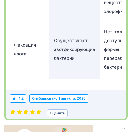
вещество –
хлорофилл)
Нет. только
Осуществляют
доступные
Фиксация
азотфиксирующие
формы, пос
азота
бактерии
переработк
бактериями
4.2
Опубликовано
1 августа, 2020
Оценить