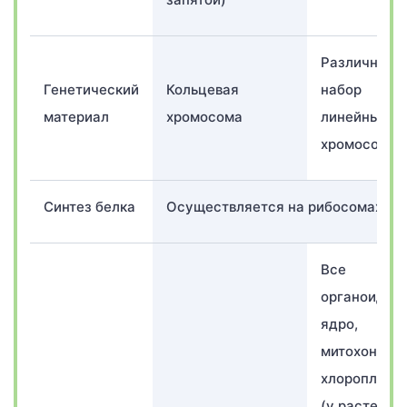
Различны
Генетический
Кольцевая
набор
материал
хромосома
линейных
хромосом
Синтез белка
Осуществляется на рибосомах
Все
органоиды:
ядро,
митохондрии
хлоропласт
(у растений)