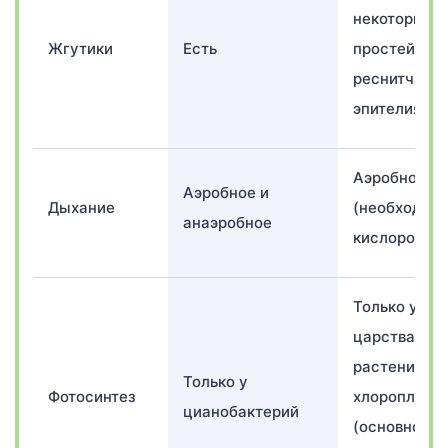
некоторых
Жгутики
Есть
простейших
реснитчатог
эпителия
Аэробное
Аэробное и
Дыхание
(необходим
анаэробное
кислород)
Только у
царства
растений в
Только у
Фотосинтез
хлоропласт
цианобактерий
(основное