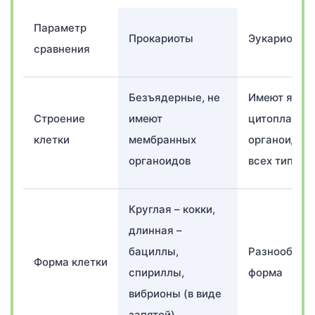
Параметр
Прокариоты
Эукариоты
сравнения
Безъядерные, не
Имеют ядро,
Строение
имеют
цитоплазму,
клетки
мембранных
органоиды
органоидов
всех типов
Круглая – кокки,
длинная –
бациллы,
Разнообраз
Форма клетки
спириллы,
форма
вибрионы (в виде
запятой)