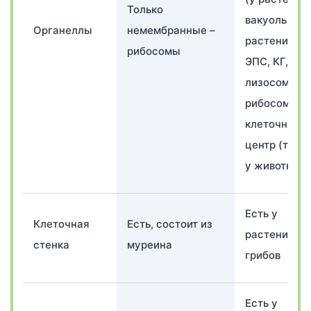
Только
вакуоль (у
Органеллы
немембранные –
растений),
рибосомы
ЭПС, КГ,
лизосомы,
рибосомы,
клеточный
центр (толь
у животных)
Есть у
Клеточная
Есть, состоит из
растений и
стенка
муреина
грибов
Есть у